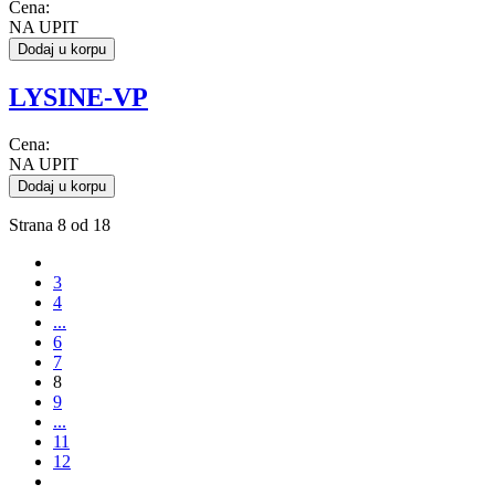
Cena:
NA UPIT
Dodaj u korpu
LYSINE-VP
Cena:
NA UPIT
Dodaj u korpu
Strana 8 od 18
3
4
...
6
7
8
9
...
11
12