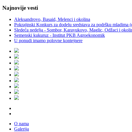
Najnovije vesti
Aleksandrovo, Basaid, Melenci i okolina
Pokrajinski Konkurs za dodelu sredstava za podršku mladima (
Sledeća nedelja - Sombor, Karavukovo, Maglic, Odžaci i okoli
Semenski kukuruz - Institut PKB Agroekonomik
U ponudi imamo polovne kontejnere
O nama
Galerija