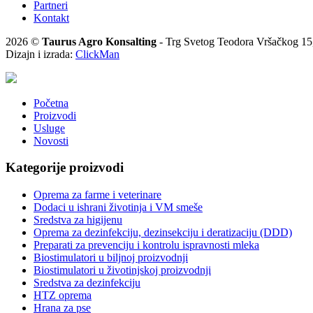
Partneri
Kontakt
2026 ©
Taurus Agro Konsalting
- Trg Svetog Teodora Vršačkog 15,
Dizajn i izrada:
ClickMan
Početna
Proizvodi
Usluge
Novosti
Kategorije proizvodi
Oprema za farme i veterinare
Dodaci u ishrani životinja i VM smeše
Sredstva za higijenu
Oprema za dezinfekciju, dezinsekciju i deratizaciju (DDD)
Preparati za prevenciju i kontrolu ispravnosti mleka
Biostimulatori u biljnoj proizvodnji
Biostimulatori u životinjskoj proizvodnji
Sredstva za dezinfekciju
HTZ oprema
Hrana za pse