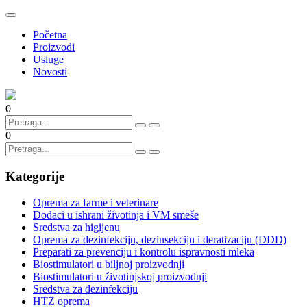
Početna
Proizvodi
Usluge
Novosti
0
0
Kategorije
Oprema za farme i veterinare
Dodaci u ishrani životinja i VM smeše
Sredstva za higijenu
Oprema za dezinfekciju, dezinsekciju i deratizaciju (DDD)
Preparati za prevenciju i kontrolu ispravnosti mleka
Biostimulatori u biljnoj proizvodnji
Biostimulatori u životinjskoj proizvodnji
Sredstva za dezinfekciju
HTZ oprema