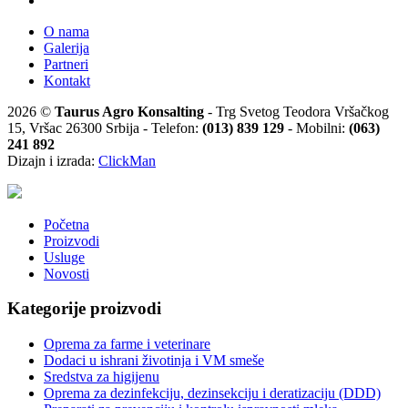
O nama
Galerija
Partneri
Kontakt
2026 ©
Taurus Agro Konsalting
- Trg Svetog Teodora Vršačkog
15, Vršac 26300 Srbija - Telefon:
(013) 839 129
- Mobilni:
(063)
241 892
Dizajn i izrada:
ClickMan
Početna
Proizvodi
Usluge
Novosti
Kategorije proizvodi
Oprema za farme i veterinare
Dodaci u ishrani životinja i VM smeše
Sredstva za higijenu
Oprema za dezinfekciju, dezinsekciju i deratizaciju (DDD)