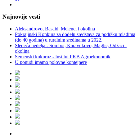
Najnovije vesti
Aleksandrovo, Basaid, Melenci i okolina
Pokrajinski Konkurs za dodelu sredstava za podršku mladima
(do 40 godina) u ruralnim sredinama u 2022.
Sledeća nedelja - Sombor, Karavukovo, Maglic, Odžaci i
okolina
Semenski kukuruz - Institut PKB Agroekonomik
U ponudi imamo polovne kontejnere