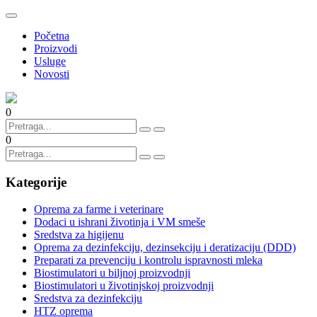
Početna
Proizvodi
Usluge
Novosti
0
0
Kategorije
Oprema za farme i veterinare
Dodaci u ishrani životinja i VM smeše
Sredstva za higijenu
Oprema za dezinfekciju, dezinsekciju i deratizaciju (DDD)
Preparati za prevenciju i kontrolu ispravnosti mleka
Biostimulatori u biljnoj proizvodnji
Biostimulatori u životinjskoj proizvodnji
Sredstva za dezinfekciju
HTZ oprema