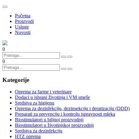
Početna
Proizvodi
Usluge
Novosti
0
0
Kategorije
Oprema za farme i veterinare
Dodaci u ishrani životinja i VM smeše
Sredstva za higijenu
Oprema za dezinfekciju, dezinsekciju i deratizaciju (DDD)
Preparati za prevenciju i kontrolu ispravnosti mleka
Biostimulatori u biljnoj proizvodnji
Biostimulatori u životinjskoj proizvodnji
Sredstva za dezinfekciju
HTZ oprema