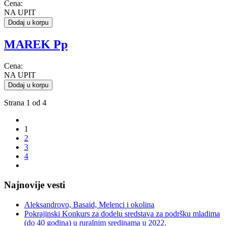
Cena:
NA UPIT
Dodaj u korpu
MAREK Pp
Cena:
NA UPIT
Dodaj u korpu
Strana 1 od 4
1
2
3
4
Najnovije vesti
Aleksandrovo, Basaid, Melenci i okolina
Pokrajinski Konkurs za dodelu sredstava za podršku mladima
(do 40 godina) u ruralnim sredinama u 2022.