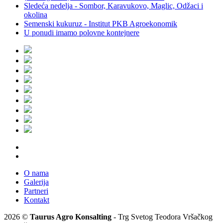
Sledeća nedelja - Sombor, Karavukovo, Maglic, Odžaci i
okolina
Semenski kukuruz - Institut PKB Agroekonomik
U ponudi imamo polovne kontejnere
O nama
Galerija
Partneri
Kontakt
2026 ©
Taurus Agro Konsalting
- Trg Svetog Teodora Vršačkog