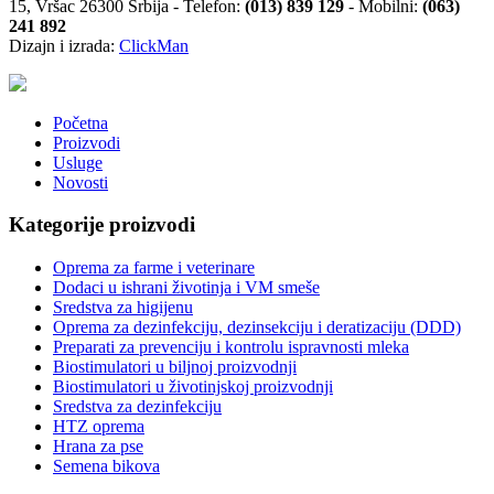
15, Vršac 26300 Srbija - Telefon:
(013) 839 129
- Mobilni:
(063)
241 892
Dizajn i izrada:
ClickMan
Početna
Proizvodi
Usluge
Novosti
Kategorije proizvodi
Oprema za farme i veterinare
Dodaci u ishrani životinja i VM smeše
Sredstva za higijenu
Oprema za dezinfekciju, dezinsekciju i deratizaciju (DDD)
Preparati za prevenciju i kontrolu ispravnosti mleka
Biostimulatori u biljnoj proizvodnji
Biostimulatori u životinjskoj proizvodnji
Sredstva za dezinfekciju
HTZ oprema
Hrana za pse
Semena bikova