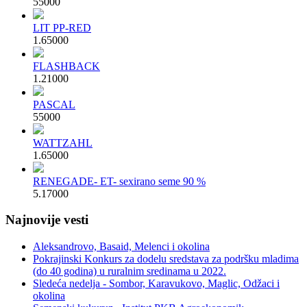
550
00
LIT PP-RED
1.650
00
FLASHBACK
1.210
00
PASCAL
550
00
WATTZAHL
1.650
00
RENEGADE- ET- sexirano seme 90 %
5.170
00
Najnovije vesti
Aleksandrovo, Basaid, Melenci i okolina
Pokrajinski Konkurs za dodelu sredstava za podršku mladima
(do 40 godina) u ruralnim sredinama u 2022.
Sledeća nedelja - Sombor, Karavukovo, Maglic, Odžaci i
okolina