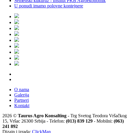
Semenski kukuruz - Institut PKB Agroekonomik
U ponudi imamo polovne kontejnere
O nama
Galerija
Partneri
Kontakt
2026 ©
Taurus Agro Konsalting
- Trg Svetog Teodora Vršačkog
15, Vršac 26300 Srbija - Telefon:
(013) 839 129
- Mobilni:
(063)
241 892
Dizajn i izrada:
ClickMan