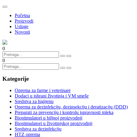
Početna
Proizvodi
Usluge
Novosti
0
0
Kategorije
Oprema za farme i veterinare
Dodaci u ishrani životinja i VM smeše
Sredstva za higijenu
Oprema za dezinfekciju, dezinsekciju i deratizaciju (DDD)
Preparati za prevenciju i kontrolu ispravnosti mleka
Biostimulatori u biljnoj proizvodnji
Biostimulatori u životinjskoj proizvodnji
Sredstva za dezinfekciju
HTZ oprema