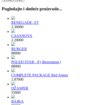
Pogledajte i sledeće proizvode...
RENEGADE- ET
3.300
00
CASANOVA
2.200
00
BURGER
880
00
POLED STAR - P ( Bezroznost )
880
00
COMPLETE PACKAGE Red Angus
1.870
00
DŽASPER
550
00
BAJKA