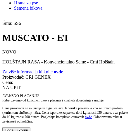
Hrana za pse
Semena bikova
Šifra:
SS6
MUSCATO - ET
NOVO
HOLŠTAJN RASA - Konvencionalno Seme - Crni Holštajn
Za više informacija kliknite
ovde
.
Proizvođač:
CRI GENEX
Cena:
NA UPIT
AVANSNO PLAĆANJE!
Rabat zavisno od količine, rokova plaćanja i kvaliteta dosadašnje saradnje.
Cena proizvoda ne uključuje uslugu dostave. Isporuka proizvoda vrši se brzom poštom
(kurirskom službom) -
Bex
. Cena isporuke za pakete do 5 kg iznosi 530 dinara, a za pakete
do 10 kg iznosi 700 dinara. Pogledajte kompletan cenovnik
ovde
. Odobravamo rabat u
zavisnosti od količine.
Dodaj u korpu