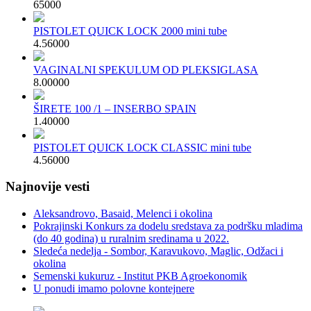
650
00
PISTOLET QUICK LOCK 2000 mini tube
4.560
00
VAGINALNI SPEKULUM OD PLEKSIGLASA
8.000
00
ŠIRETE 100 /1 – INSERBO SPAIN
1.400
00
PISTOLET QUICK LOCK CLASSIC mini tube
4.560
00
Najnovije vesti
Aleksandrovo, Basaid, Melenci i okolina
Pokrajinski Konkurs za dodelu sredstava za podršku mladima
(do 40 godina) u ruralnim sredinama u 2022.
Sledeća nedelja - Sombor, Karavukovo, Maglic, Odžaci i
okolina
Semenski kukuruz - Institut PKB Agroekonomik
U ponudi imamo polovne kontejnere