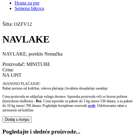
Hrana za pse
Semena bikova
Šifra:
OZFV12
NAVLAKE
NAVLAKE, poreklo Nemačka
Proizvođač:
MINITUBE
Cena:
NA UPIT
AVANSNO PLAĆANJE!
Rabat zavisno od količine, rokova plaćanja i kvaliteta dosadašnje saradnje.
Cena proizvoda ne uključuje uslugu dostave. Isporuka proizvoda vrši se brzom poštom
(kurirskom službom) -
Bex
. Cena isporuke za pakete do 5 kg iznosi 530 dinara, a za pakete
do 10 kg iznosi 700 dinara. Pogledajte kompletan cenovnik
ovde
. Odobravamo rabat u
zavisnosti od količine.
Dodaj u korpu
Pogledajte i sledeće proizvode...