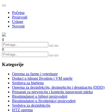
Početna
Proizvodi
Usluge
Novosti
0
0
Kategorije
Oprema za farme i veterinare
Dodaci u ishrani životinja i VM smeše
Sredstva za higijenu
Oprema za dezinfekciju, dezinsekciju i deratizaciju (DDD)
Preparati za prevenciju i kontrolu ispravnosti mleka
Biostimulatori u biljnoj proizvodnji
Biostimulatori u životinjskoj proizvodnji
Sredstva za dezinfekciju
HTZ oprema