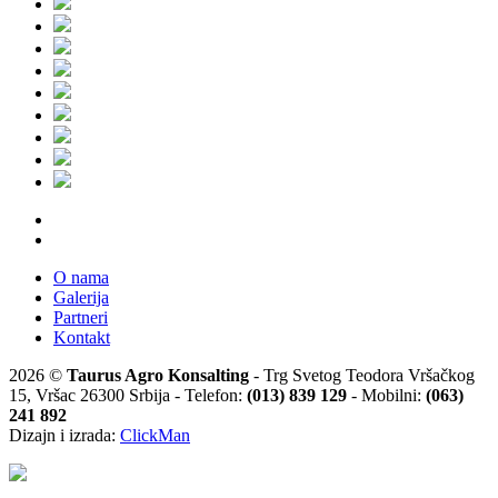
O nama
Galerija
Partneri
Kontakt
2026 ©
Taurus Agro Konsalting
- Trg Svetog Teodora Vršačkog
15, Vršac 26300 Srbija - Telefon:
(013) 839 129
- Mobilni:
(063)
241 892
Dizajn i izrada:
ClickMan