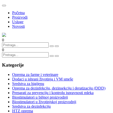
Početna
Proizvodi
Usluge
Novosti
0
0
Kategorije
Oprema za farme i veterinare
Dodaci u ishrani životinja i VM smeše
Sredstva za higijenu
Oprema za dezinfekciju, dezinsekciju i deratizaciju (DDD)
Preparati za prevenciju i kontrolu ispravnosti mleka
Biostimulatori u biljnoj proizvodnji
Biostimulatori u životinjskoj proizvodnji
Sredstva za dezinfekciju
HTZ oprema