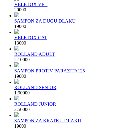
VELETOX VET
200
00
SAMPON ZA DUGU DLAKU
190
00
VELETOX CAT
130
00
ROLLAND ADULT
2.100
00
SAMPON PROTIV PARAZITA125
190
00
ROLLAND SENIOR
1.900
00
ROLLAND JUNIOR
2.500
00
SAMPON ZA KRATKU DLAKU
190
00