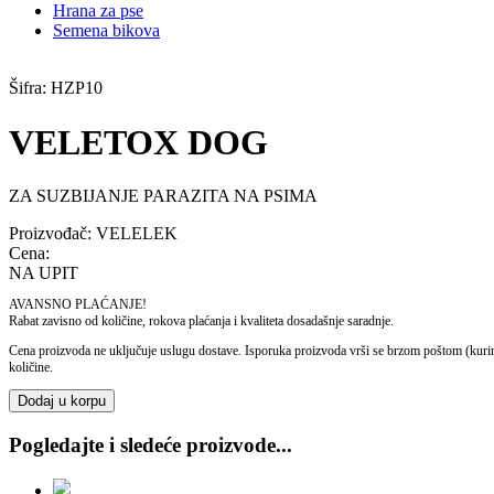
Hrana za pse
Semena bikova
Šifra:
HZP10
VELETOX DOG
ZA SUZBIJANJE PARAZITA NA PSIMA
Proizvođač:
VELELEK
Cena:
NA UPIT
AVANSNO PLAĆANJE!
Rabat zavisno od količine, rokova plaćanja i kvaliteta dosadašnje saradnje.
Cena proizvoda ne uključuje uslugu dostave. Isporuka proizvoda vrši se brzom poštom (kur
količine.
Dodaj u korpu
Pogledajte i sledeće proizvode...