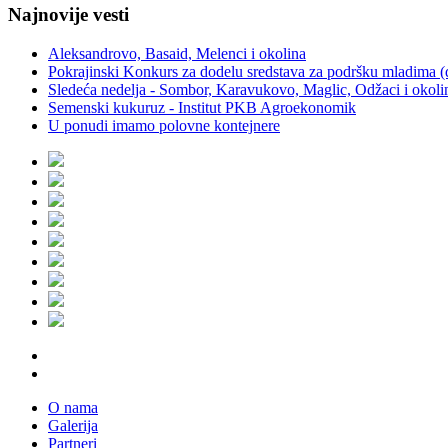
Najnovije vesti
Aleksandrovo, Basaid, Melenci i okolina
Pokrajinski Konkurs za dodelu sredstava za podršku mladima (
Sledeća nedelja - Sombor, Karavukovo, Maglic, Odžaci i okoli
Semenski kukuruz - Institut PKB Agroekonomik
U ponudi imamo polovne kontejnere
O nama
Galerija
Partneri