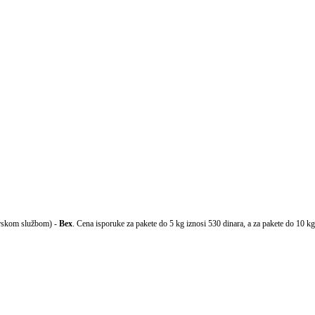
irskom službom) -
Bex
. Cena isporuke za pakete do 5 kg iznosi 530 dinara, a za pakete do 10 