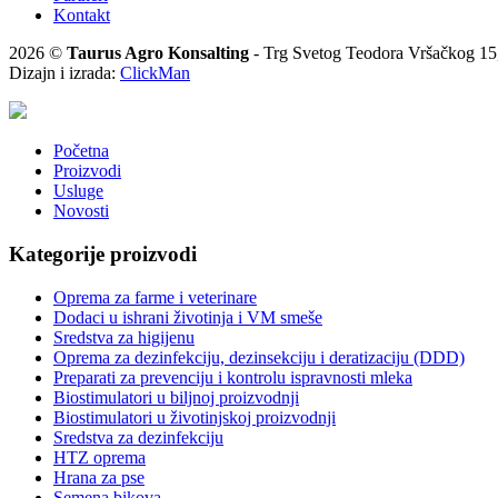
Kontakt
2026 ©
Taurus Agro Konsalting
- Trg Svetog Teodora Vršačkog 15,
Dizajn i izrada:
ClickMan
Početna
Proizvodi
Usluge
Novosti
Kategorije proizvodi
Oprema za farme i veterinare
Dodaci u ishrani životinja i VM smeše
Sredstva za higijenu
Oprema za dezinfekciju, dezinsekciju i deratizaciju (DDD)
Preparati za prevenciju i kontrolu ispravnosti mleka
Biostimulatori u biljnoj proizvodnji
Biostimulatori u životinjskoj proizvodnji
Sredstva za dezinfekciju
HTZ oprema
Hrana za pse
Semena bikova