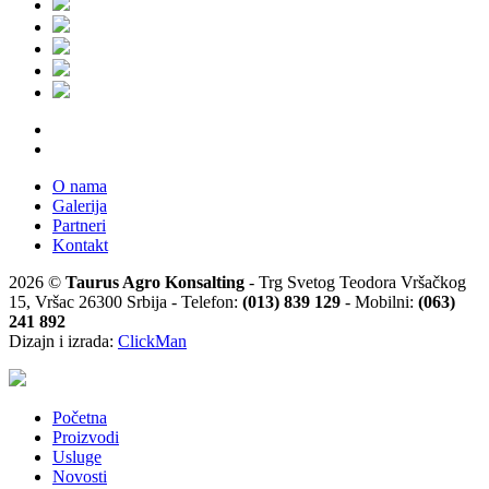
O nama
Galerija
Partneri
Kontakt
2026 ©
Taurus Agro Konsalting
- Trg Svetog Teodora Vršačkog
15, Vršac 26300 Srbija - Telefon:
(013) 839 129
- Mobilni:
(063)
241 892
Dizajn i izrada:
ClickMan
Početna
Proizvodi
Usluge
Novosti