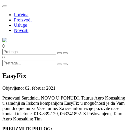
Početna
Proizvodi
Usluge
Novosti
0
0
EasyFix
Objavljeno:
02. februar 2021.
Postovani Saradnici, NOVO U PONUDI. Taurus Agro Konsalting
u saradnji sa Irskom kompanijom EasyFix u mogućnosti je da Vam
ponudi opremu za Vaše farme. Za sve informacije pozovite nase
kontakt telefone 013-839-129, 063241892. S Poštovanjem, Taurus
Agro Konsalting Tim.
PREUZMITE PRILOG: