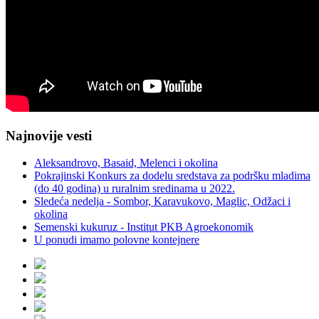
Najnovije vesti
Aleksandrovo, Basaid, Melenci i okolina
Pokrajinski Konkurs za dodelu sredstava za podršku mladima
(do 40 godina) u ruralnim sredinama u 2022.
Sledeća nedelja - Sombor, Karavukovo, Maglic, Odžaci i
okolina
Semenski kukuruz - Institut PKB Agroekonomik
U ponudi imamo polovne kontejnere