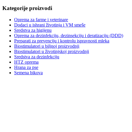
Kategorije proizvodi
Oprema za farme i veterinare
Dodaci u ishrani životinja i VM smeše
Sredstva za higijenu
Oprema za dezinfekciju, dezinsekciju i deratizaciju (DDD)
Preparati za prevenciju i kontrolu ispravnosti mleka
Biostimulatori u biljnoj proizvodnji
Biostimulatori u životinjskoj proizvodnji
Sredstva za dezinfekciju
HTZ oprema
Hrana za pse
Semena bikova