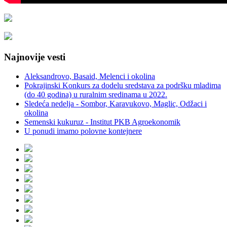
Najnovije vesti
Aleksandrovo, Basaid, Melenci i okolina
Pokrajinski Konkurs za dodelu sredstava za podršku mladima
(do 40 godina) u ruralnim sredinama u 2022.
Sledeća nedelja - Sombor, Karavukovo, Maglic, Odžaci i
okolina
Semenski kukuruz - Institut PKB Agroekonomik
U ponudi imamo polovne kontejnere