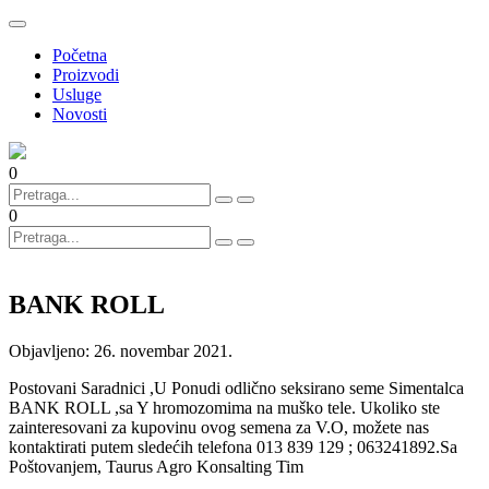
Početna
Proizvodi
Usluge
Novosti
0
0
BANK ROLL
Objavljeno:
26. novembar 2021.
Postovani Saradnici ,U Ponudi odlično seksirano seme Simentalca
BANK ROLL ,sa Y hromozomima na muško tele. Ukoliko ste
zainteresovani za kupovinu ovog semena za V.O, možete nas
kontaktirati putem sledećih telefona 013 839 129 ; 063241892.Sa
Poštovanjem, Taurus Agro Konsalting Tim