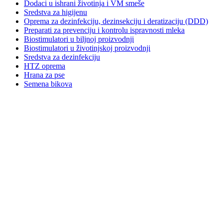
Dodaci u ishrani životinja i VM smeše
Sredstva za higijenu
Oprema za dezinfekciju, dezinsekciju i deratizaciju (DDD)
Preparati za prevenciju i kontrolu ispravnosti mleka
Biostimulatori u biljnoj proizvodnji
Biostimulatori u životinjskoj proizvodnji
Sredstva za dezinfekciju
HTZ oprema
Hrana za pse
Semena bikova