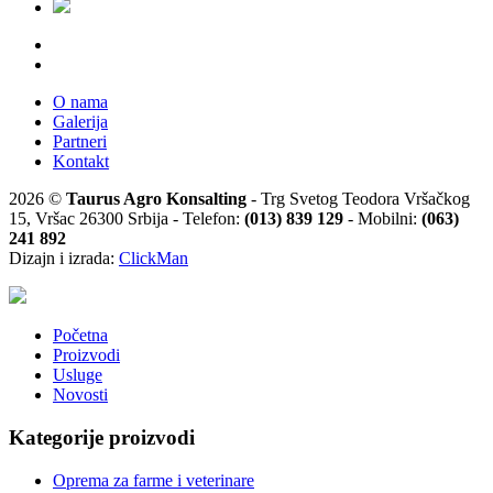
O nama
Galerija
Partneri
Kontakt
2026 ©
Taurus Agro Konsalting
- Trg Svetog Teodora Vršačkog
15, Vršac 26300 Srbija - Telefon:
(013) 839 129
- Mobilni:
(063)
241 892
Dizajn i izrada:
ClickMan
Početna
Proizvodi
Usluge
Novosti
Kategorije proizvodi
Oprema za farme i veterinare